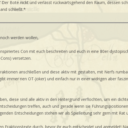
“ Der Bote nickt und verlässt rückwärtsgehend den Raum, dessen schw
and schließt.*
s noch werden wollen,
 inspiriertes Con mit euch beschreiten und euch in eine 80er-dystopi
r-Cons) versetzen.
raktionen anschließen und diese aktiv mit gestalten, mit Nerfs rumbal
gibt immer nen OT-Joker) und einfach nur in einer widrigen aber fas
ben, diese sind alle aktiv in den Hintergrund verflochten, um ein dicht
ei Entscheidungen treffen, auch und gerade wenn sie Führungspositione
enden Entscheidungen stehen wir als Spielleitung sehr gern mit Rat u
nen Fraktionstexte durch, bevor ihr euch entscheidet und anmeldet! N