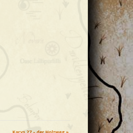
Karys 27 – der Holzweg
»