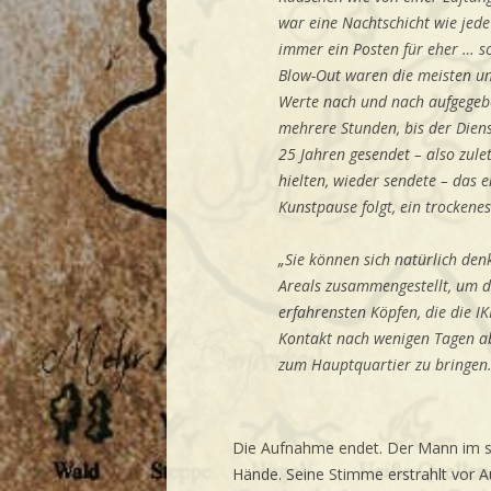
war eine Nachtschicht wie jed
immer ein Posten für eher … sc
Blow-Out waren die meisten un
Werte nach und nach aufgegebe
mehrere Stunden, bis der Diens
25 Jahren gesendet – also zulet
hielten, wieder sendete – das 
Kunstpause folgt, ein trockene
„Sie können sich natürlich denk
Areals zusammengestellt, um d
erfahrensten Köpfen, die die I
Kontakt nach wenigen Tagen ab.
zum Hauptquartier zu bringen. 
Die Aufnahme endet. Der Mann im sch
Hände. Seine Stimme erstrahlt vor A