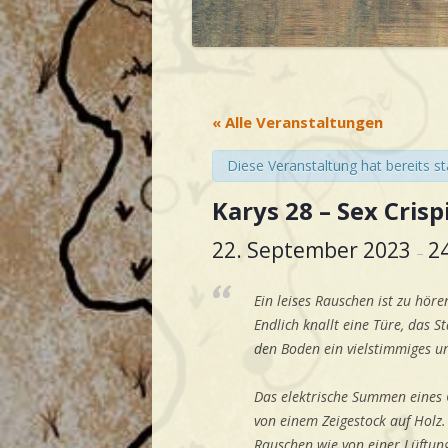
« Alle Veranstaltungen
Diese Veranstaltung hat bereits s
Karys 28 – Sex Crisp
22. September 2023
2
–
Ein leises Rauschen ist zu hö
Endlich knallt eine Türe, das 
den Boden ein vielstimmiges u
Das elektrische Summen eines 
von einem Zeigestock auf Holz.
Rauschen wie von einer Lüftun