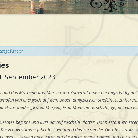
tattgefunden.
ies
4. September 2023
ren und das Murmeln und Murren von Kamerad:innen die ungeduldig auf
Stampfen von energisch auf dem Boden aufgesetzten Stiefeln ist zu hören.
nd etwas müdes „Guten Morgen, Frau Majorin!“ erschallt, gefolgt von e
Gerätes beginnt und kurz darauf rascheln Blätter. Dann ertönt ein stre
 Die Frauenstimme fährt fort, während das Surren des Gerätes stärker 
g einsetzt. „Augen nach vorne auf die Karte, meine Damen und Herren! 