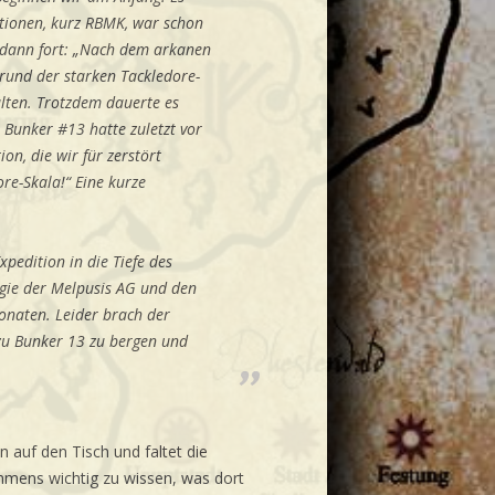
ationen, kurz RBMK, war schon
t dann fort: „Nach dem arkanen
rund der starken Tackledore-
lten. Trotzdem dauerte es
. Bunker #13 hatte zuletzt vor
on, die wir für zerstört
re-Skala!“ Eine kurze
xpedition in die Tiefe des
gie der Melpusis AG und den
Monaten. Leider brach der
 zu Bunker 13 zu bergen und
 auf den Tisch und faltet die
immens wichtig zu wissen, was dort