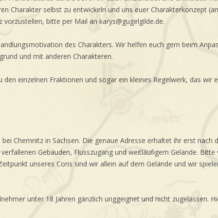
ren Charakter selbst zu entwickeln und uns euer Charakterkonzept (an
vorzustellen, bitte per Mail an karys@gugelgilde.de.
e Handlungsmotivation des Charakters. Wir helfen euch gern beim Anpa
grund und mit anderen Charakteren.
u den einzelnen Fraktionen und sogar ein kleines Regelwerk, das wir er
e bei Chemnitz in Sachsen. Die genaue Adresse erhaltet ihr erst nach
it verfallenen Gebäuden, Flusszugang und weitläufigem Gelände. Bitte 
eitpunkt unseres Cons sind wir allein auf dem Gelände und wir spie
ilnehmer unter 18 Jahren gänzlich unggeignet und nicht zugelassen. Hi