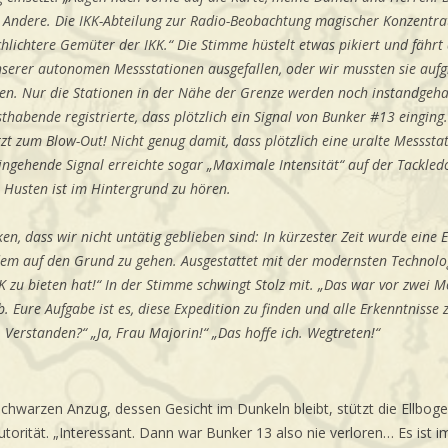
e Andere. Die IKK-Abteilung zur Radio-Beobachtung magischer Konzentr
hlichtere Gemüter der IKK.“ Die Stimme hüstelt etwas pikiert und fähr
serer autonomen Messstationen ausgefallen, oder wir mussten sie aufg
n. Nur die Stationen in der Nähe der Grenze werden noch instandgeha
thabende registrierte, dass plötzlich ein Signal von Bunker #13 einging
zt zum Blow-Out! Nicht genug damit, dass plötzlich eine uralte Messstati
eingehende Signal erreichte sogar „Maximale Intensität“ auf der Tackledo
s Husten ist im Hintergrund zu hören.
en, dass wir nicht untätig geblieben sind: In kürzester Zeit wurde eine E
em auf den Grund zu gehen. Ausgestattet mit der modernsten Technolo
KK zu bieten hat!“ In der Stimme schwingt Stolz mit. „Das war vor zwei 
 Eure Aufgabe ist es, diese Expedition zu finden und alle Erkenntnisse
Verstanden?“ „Ja, Frau Majorin!“ „Das hoffe ich. Wegtreten!“
warzen Anzug, dessen Gesicht im Dunkeln bleibt, stützt die Ellbogen
utorität. „Interessant. Dann war Bunker 13 also nie verloren… Es ist 