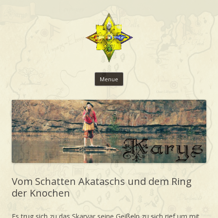
Zum Inhalt wechseln
Menue
Vom Schatten Akataschs und dem Ring
der Knochen
Es trug sich zu das Skarvar seine Geißeln zu sich rief um mit